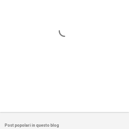
m
e
n
t
i
Post popolari in questo blog