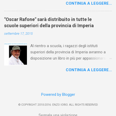
CONTINUA A LEGGERE...
grosso furto a scuola complica le cose e il
destino è di nuovo pronto a fare la sua parte...
La vera storia di Oscar Rafone - Enzo Iorio
"Oscar Rafone" sarà distribuito in tutte le
Leggi le prime pagine del romanzo: Dicono di
scuole superiori della provincia di Imperia
Oscar: "Gli eterni conflitti genitori figli,
settembre 17, 2015
soprattutto nell'età più difficile , la pubertà, ...
Al rientro a scuola, i ragazzi degli istituti
superiori della provincia di Imperia avranno a
disposizione un libro in più per appassionarsi
alla lettura. Ciascuna scuola riceverà infatti
CONTINUA A LEGGERE...
alcune copie del romanzo che gli insegnanti
potranno utilizzare come testo di narrativa. Ho
ideato questa iniziativa per offrire il mio
personale contributo all'inizio del nuovo anno
Powered by Blogger
scolastico, con la convinzione che leggere sia
un'attività formativa fondamentale per ogni
© COPYRIGHT 2010-2016: ENZO IORIO. ALL RIGHTS RESERVED
percorso di istruzione. Tra i fans del mio primo
romanzo, una fetta importante è rappresentata
Segnala una violazione