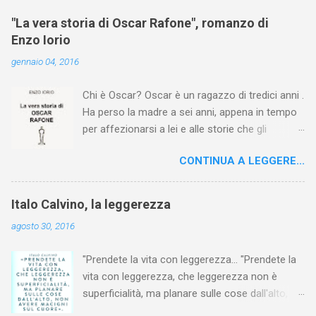
"La vera storia di Oscar Rafone", romanzo di
Enzo Iorio
gennaio 04, 2016
Chi è Oscar? Oscar è un ragazzo di tredici anni .
Ha perso la madre a sei anni, appena in tempo
per affezionarsi a lei e alle storie che gli
leggeva la sera prima di dormire. Gli è rimasto il
CONTINUA A LEGGERE...
padre, un tipo violento e irascibile, che forse gli
vuole bene ma non sa dimostrarlo... Oscar ha
anche un cane, un rottweiler di nome Wrestler,
Italo Calvino, la leggerezza
l'unico che lo "capisce" e condivide con lui
agosto 30, 2016
colazione, pranzo e cena... Poi un giorno arriva
Zamina , una ragazza Rom, poco più grande di
"Prendete la vita con leggerezza... "Prendete la
lui, spregiudicata e scaltra, che gli cura le ferite
vita con leggerezza, che leggerezza non è
e lo aiuta a guardarsi dentro. I due ragazzi,
superficialità, ma planare sulle cose dall'alto,
nascosti in una casa abbandonata , si
non avere macigni sul cuore". Italo Calvino
divideranno una manciata di felicità. Ma un