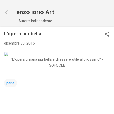
Passa ai contenuti principali
enzo iorio Art
Autore Indipendente
L'opera più bella...
dicembre 30, 2015
"L'opera umana più bella è di essere utile al prossimo" -
SOFOCLE
perle
C
o
m