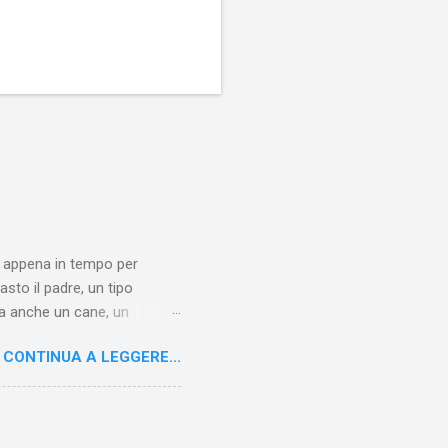
i, appena in tempo per
asto il padre, un tipo
 ha anche un cane, un
one, pranzo e cena... Poi un
CONTINUA A LEGGERE...
 scaltra, che gli cura le
donata , si divideranno una
 è di nuovo pronto a fare la
 del romanzo: Dicono di