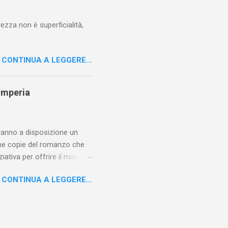
à, ...
ezza non è superficialità,
CONTINUA A LEGGERE...
 Imperia
avranno a disposizione un
lcune copie del romanzo che
iativa per offrire il mio
he leggere sia un'attività
CONTINUA A LEGGERE...
rimo romanzo, una fetta
er diletto. Alcuni di essi mi
a riflettere su quanto
gere in classe le vicende