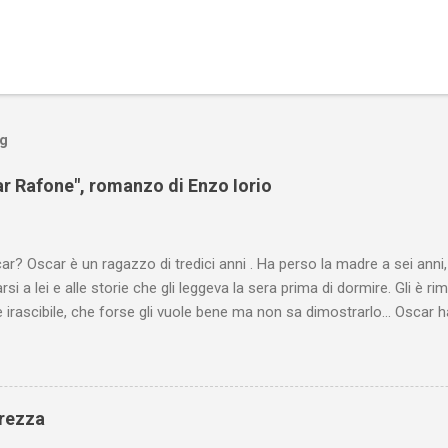
og
car Rafone", romanzo di Enzo Iorio
ar? Oscar è un ragazzo di tredici anni . Ha perso la madre a sei ann
si a lei e alle storie che gli leggeva la sera prima di dormire. Gli è rim
e irascibile, che forse gli vuole bene ma non sa dimostrarlo... Oscar
r di nome Wrestler, l'unico che lo "capisce" e condivide con lui colazi
riva Zamina , una ragazza Rom, poco più grande di lui, spregiudicata e
lo aiuta a guardarsi dentro. I due ragazzi, nascosti in una casa abban
di felicità. Ma un grosso furto a scuola complica le cose e il destino
erezza
... La vera storia di Oscar Rafone - Enzo Iorio Leggi le prime pagine