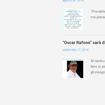
agosto 30, 2016
Oscar: "Gli
"Prendete
ma planar
"Oscar Rafone" sarà di
settembre 17, 2015
Al rientr
libro in 
gli inseg
personale
formativa
important
hanno man
potrebbe 