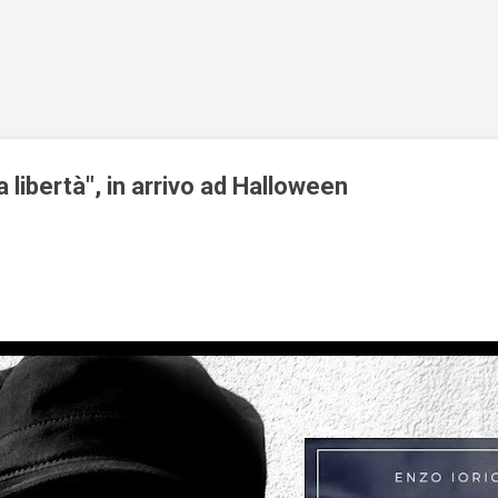
Passa ai contenuti principali
 libertà", in arrivo ad Halloween