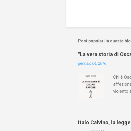
Post popolari in questo bl
"La vera storia di Os
gennaio 04, 2016
Chi è Osc
affezionar
violento 
rottweile
giorno ar
ferite e 
manciata 
Italo Calvino, la legg
sua parte