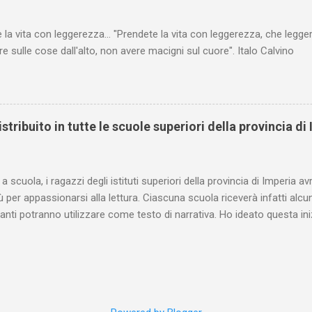
 eterni conflitti genitori figli, soprattutto nell'età più difficile , la pubert
 la vita con leggerezza... "Prendete la vita con leggerezza, che legger
e sulle cose dall'alto, non avere macigni sul cuore". Italo Calvino
stribuito in tutte le scuole superiori della provincia di
o a scuola, i ragazzi degli istituti superiori della provincia di Imperia 
più per appassionarsi alla lettura. Ciascuna scuola riceverà infatti a
nanti potranno utilizzare come testo di narrativa. Ho ideato questa iniz
 contributo all'inizio del nuovo anno scolastico, con la convinzione c
 fondamentale per ogni percorso di istruzione. Tra i fans del mio p
e è rappresentata dai miei colleghi, lettori per professione oltre che p
ifestato personalmente apprezzamenti e opinioni tali da spingermi 
essere utile per gli adolescenti una lettura guidata del romanzo. Leg